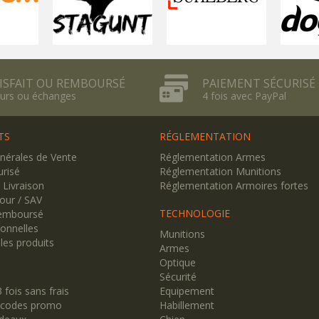
ISFAIT OU REMBOURSÉ
PAIEMENT SÉCURISÉ
urs ou échanges
4 fois avec PayPal
TS
RÉGLEMENTATION
nérales de Vente
Réglementation Armes
risé
Réglementation Munitions
/ Livraison
Réglementation Armoires fortes
tour / SAV
TECHNOLOGIE
Remboursé
onnelles
Munitions
 les produits
Armes
Optique
Sécurité
fois sans frais
Equipement
/ codes promo
Habillement