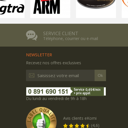
SERVICE CLIENT
Téléphone, courrier ou e-mail
NEWSLETTER
Recevez nos offres exclusives
Ok
Du lundi au vendredi de 9h à 18h
Avis clients eKomi
(4,6)