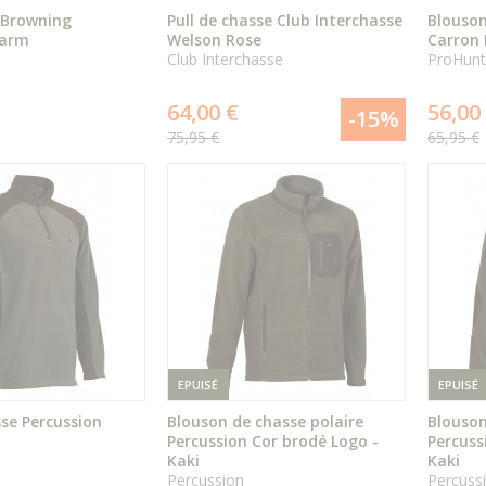
 Browning
Pull de chasse Club Interchasse
Blouson
Warm
Welson Rose
Carron 
Club Interchasse
ProHunt
ÉPUISÉ
ÉPUISÉ
64,00 €
56,00
-15%
75,95 €
65,95 €
DÉTAIL
DÉTAIL
DU PRODUIT
DU PRODUIT
EPUISÉ
EPUISÉ
sse Percussion
Blouson de chasse polaire
Blouson
Percussion Cor brodé Logo -
Percuss
Kaki
Kaki
ÉPUISÉ
ÉPUISÉ
Percussion
Percuss