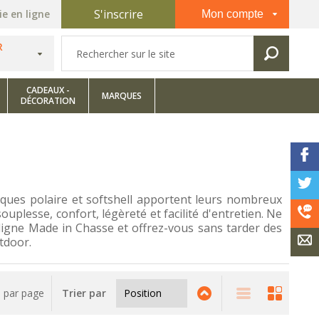
S'inscrire
e en ligne
Mon compte
R
CADEAUX -
MARQUES
DÉCORATION
ques polaire et softshell apportent leurs nombreux
plesse, confort, légèreté et facilité d'entretien. Ne
 ligne Made in Chasse et offrez-vous sans tarder des
tdoor.
par page
Trier par