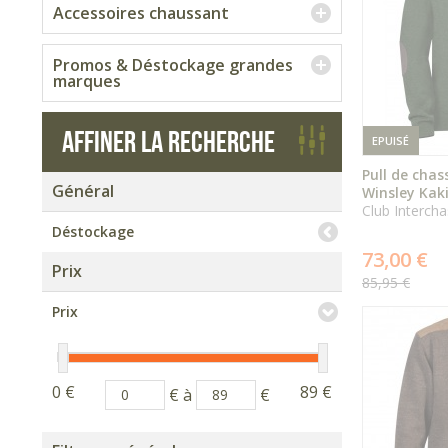
Accessoires chaussant
Promos & Déstockage grandes
marques
Affiner la recherche
EPUISÉ
Pull de chas
Général
Winsley Kak
Club Interch
Déstockage
73,00 €
Prix
85,95 €
Prix
0 €
89 €
€ à
€