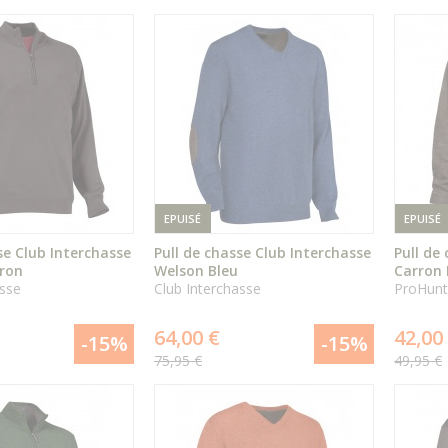
EPUISÉ
EPUISÉ
se Club Interchasse
Pull de chasse Club Interchasse
Pull de
ron
Welson Bleu
Carron 
asse
Club Interchasse
ProHunt
ÉPUISÉ
ÉPUISÉ
64,00 €
42,00
-15%
-15%
75,95 €
49,95 €
DÉTAIL
DÉTAIL
DU PRODUIT
DU PRODUIT