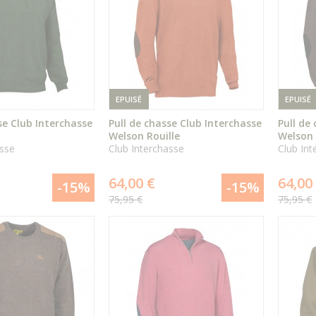
EPUISÉ
EPUISÉ
se Club Interchasse
Pull de chasse Club Interchasse
Pull de
i
Welson Rouille
Welson
asse
Club Interchasse
Club Int
ÉPUISÉ
ÉPUISÉ
64,00 €
64,00
-15%
-15%
75,95 €
75,95 €
DÉTAIL
DÉTAIL
DU PRODUIT
DU PRODUIT