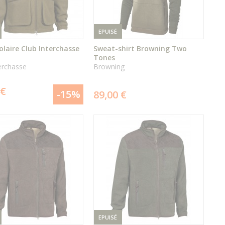
EPUISÉ
olaire Club Interchasse
Sweat-shirt Browning Two
Tones
erchasse
Browning
ÉPUISÉ
ÉPUISÉ
 €
-15%
89,00 €
DÉTAIL
DÉTAIL
DU PRODUIT
DU PRODUIT
EPUISÉ