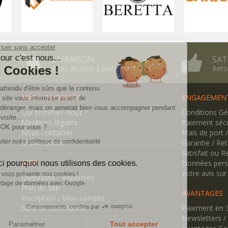
Continuer sans accepter
Bonjour c'est nous...
LIVRAISON
SAT
les Cookies !
Frais de port à partir de 7,90 €
Reto
On a attendu d'être sûrs que le contenu
MADE IN CHASSE
ENGAGEMEN
de ce site vous intéresse avant de
vous déranger, mais on aimerait bien vous accompagner pendant
Qui sommes-nous ?
Conditions Gé
votre visite...
Mentions légales
Paiement sécu
C'est OK pour vous ?
Nous contacter
Frais de port 
Consulter notre politique de confidentialité
Show-rooms
Garantie / Re
Satisfait ou 
AIDE
Données pers
Voici pourquoi nous utilisons des cookies.
Votre avis sur
On vous présente nos cookies !
Questions / Réponses
Partage de données avec Google
Plan du site
AVANTAGES
Inscription / Mon compte
Suivi de commande
Paiement en 3 
Consentements certifiés par
Newsletters 
Paramétrer
Tout accepter