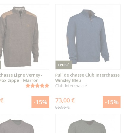
EPUISÉ
 chasse Ligne Verney-
Pull de chasse Club Interchasse
Fox zippé - Marron
Winsley Bleu
Club Interchasse
ÉPUISÉ
ÉPUISÉ
 €
73,00 €
-15%
-15%
85,95 €
DÉTAIL
DÉTAIL
DU PRODUIT
DU PRODUIT