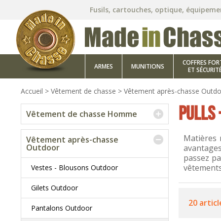
Fusils, cartouches, optique, équipeme
COFFRES FOR
ARMES
MUNITIONS
ET SÉCURIT
Accueil
>
Vêtement de chasse
>
Vêtement après-chasse Outd
PULLS 
Vêtement de chasse Homme
Matières 
Vêtement après-chasse
Outdoor
avantages 
passez pa
vêtements 
Vestes - Blousons Outdoor
Gilets Outdoor
20 articl
Pantalons Outdoor