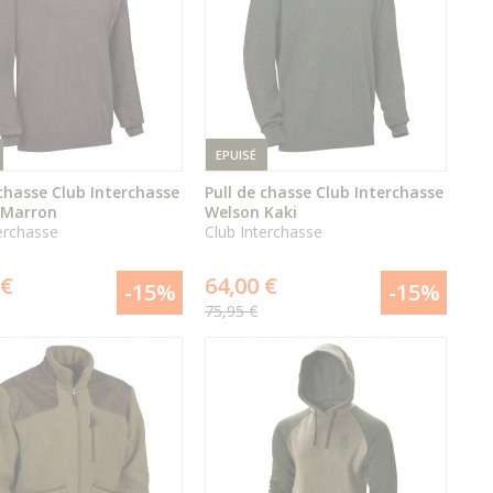
EPUISÉ
 chasse Club Interchasse
Pull de chasse Club Interchasse
 Marron
Welson Kaki
erchasse
Club Interchasse
ÉPUISÉ
ÉPUISÉ
 €
64,00 €
-15%
-15%
75,95 €
DÉTAIL
DÉTAIL
DU PRODUIT
DU PRODUIT