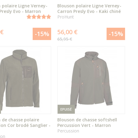
 polaire Ligne Verney-
Blouson polaire Ligne Verney-
Presly Evo - Marron
Carron Presly Evo - Kaki chiné
ProHunt
ÉPUISÉ
ÉPUISÉ
 €
56,00 €
-15%
-15%
65,95 €
DÉTAIL
DÉTAIL
DU PRODUIT
DU PRODUIT
EPUISÉ
 de chasse polaire
Blouson de chasse softshell
ion Cor brodé Sanglier -
Percussion Vert - Marron
Percussion
ÉPUISÉ
ÉPUISÉ
ion