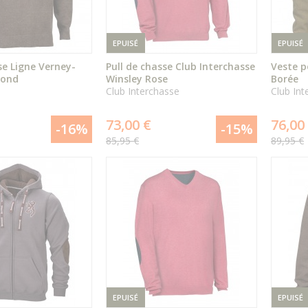
EPUISÉ
EPUISÉ
se Ligne Verney-
Pull de chasse Club Interchasse
Veste p
rond
Winsley Rose
Borée
Club Interchasse
Club Int
ÉPUISÉ
ÉPUISÉ
73,00 €
76,00
-16%
-15%
85,95 €
89,95 €
DÉTAIL
DÉTAIL
DU PRODUIT
DU PRODUIT
EPUISÉ
EPUISÉ