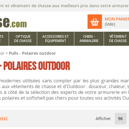
nt et vêtement de chasse aux meilleurs prix dans votre armureri
MON PANIE
(Vide)
TS
OPTIQUE
ACCESSOIRES ET
CHIEN -
VÊTEMENT
É
DE CHASSE
ÉQUIPEMENT
ANIMALERIE
DE CHASSE
oor
>
Pulls - Polaires outdoor
- POLAIRES OUTDOOR
modernes utilisées sans compter par les plus grandes mar
aux vêtements de chasse et d'Outdoor : douceur, chaleur, sou
s à côté de la sélection des experts de votre armurerie en
polaires et softshell pas chers pour toutes vos activités Ou
e(s)
Afficher