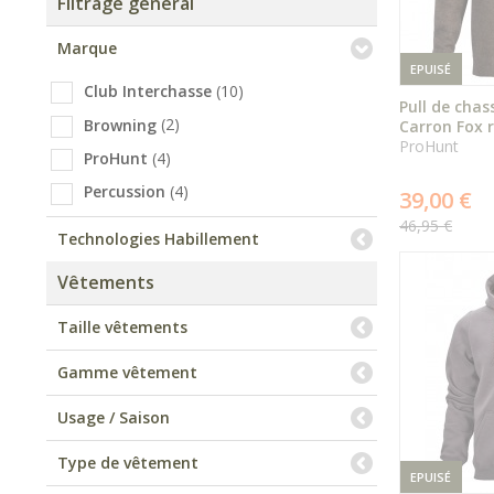
Filtrage général
Marque
EPUISÉ
(10)
Club Interchasse
Pull de chas
(2)
Browning
Carron Fox 
ProHunt
(4)
ProHunt
(4)
Percussion
39,00 €
46,95 €
Technologies Habillement
Vêtements
Taille vêtements
Gamme vêtement
Usage / Saison
Type de vêtement
EPUISÉ