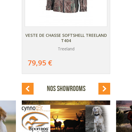
ELAND
VESTE DE CHASSE SOFTSHELL TREELAND
VEST
T404
Treeland
AJOUTER
AU PANIER
79,95 €
73
DÉTAIL
DU PRODUIT
NOS SHOWROOMS