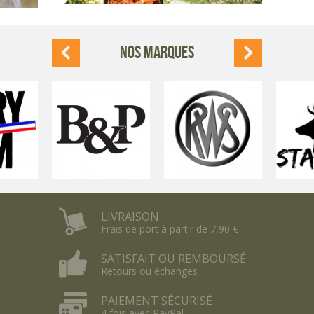
NOS MARQUES
LIVRAISON
Frais de port à partir de 7,90 €
SATISFAIT OU REMBOURSÉ
Retours ou échanges
PAIEMENT SÉCURISÉ
4 fois avec PayPal