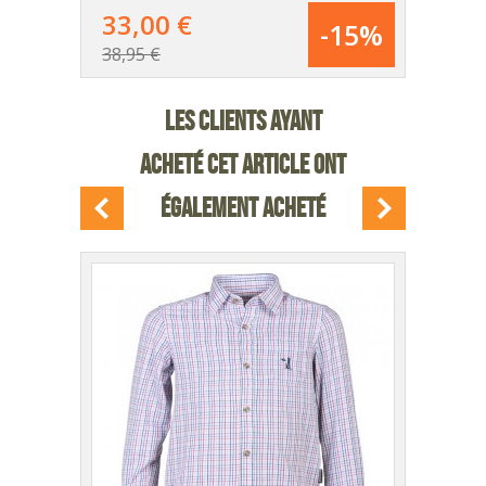
AU PANIER
33,00 €
-15%
39
38,95 €
DÉTAIL
LES CLIENTS AYANT
DU PRODUIT
ACHETÉ CET ARTICLE ONT
ÉGALEMENT ACHETÉ