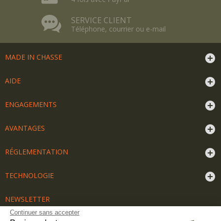
SERVICE CLIENT
Téléphone, courrier ou e-mail
MADE IN CHASSE
AIDE
ENGAGEMENTS
AVANTAGES
RÉGLEMENTATION
TECHNOLOGIE
NEWSLETTER
Recevez nos offres exclusives
Continuer sans accepter