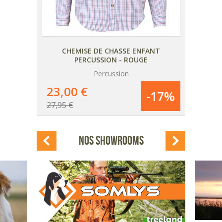
UNT
CHEMISE DE CHASSE ENFANT
PA
PERCUSSION - ROUGE
Percussion
AJOUTER
AU PANIER
23,00 €
12
15%
-17%
27,95 €
149,
DÉTAIL
DU PRODUIT
NOS SHOWROOMS