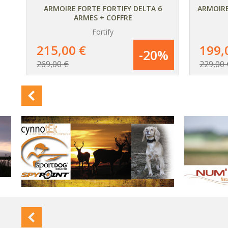
/ 5
ARMOIRE FORTE FORTIFY DELTA 6
ARMOIRE
ARMES + COFFRE
Fortify
AJOUTER
AU PANIER
215,00 €
199,
%
-20%
269,00 €
229,00 
DÉTAIL
DU PRODUIT