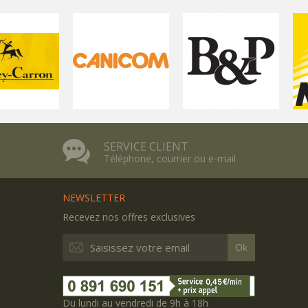
SERVICE CLIENT
Téléphone, courrier ou e-mail
NEWSLETTER
Recevez nos offres exclusives
Ok
Du lundi au vendredi de 9h à 18h