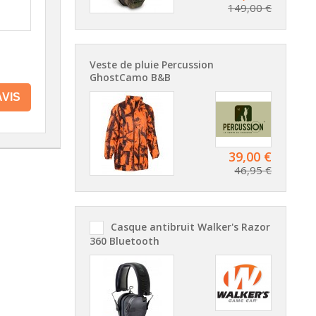
149,00 €
Veste de pluie Percussion
GhostCamo B&B
VIS
39,00 €
46,95 €
Casque antibruit Walker's Razor
360 Bluetooth