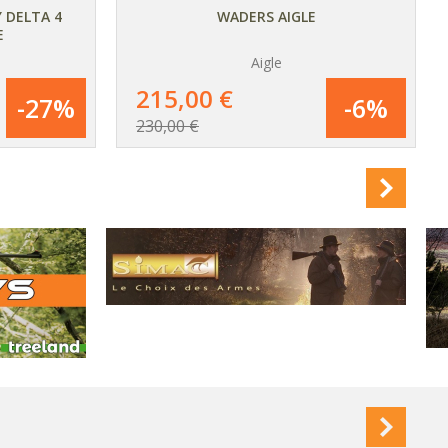
 DELTA 4
WADERS AIGLE
E
Aigle
AJOUTER
AU PANIER
215,00 €
-27%
-6%
230,00 €
DÉTAIL
DU PRODUIT