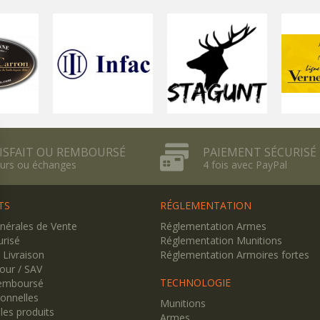
ISFAIT OU REMBOURSÉ
PAIEMENT SÉCURISÉ
urs ou échanges
4 fois avec PayPal
TS
RÉGLEMENTATION
nérales de Vente
Réglementation Armes
risé
Réglementation Munitions
/ Livraison
Réglementation Armoires fortes
tour / SAV
TECHNOLOGIE
Remboursé
onnelles
Munitions
 les produits
Armes