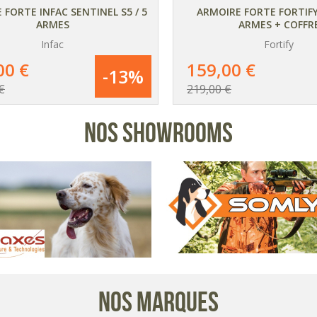
 FORTE INFAC SENTINEL S5 / 5
ARMOIRE FORTE FORTIFY
ARMES
ARMES + COFFR
Infac
Fortify
AJOUTER
AJOUTER
AU PANIER
AU PANIER
00 €
159,00 €
-13%
€
219,00 €
DÉTAIL
DÉTAIL
NOS SHOWROOMS
DU PRODUIT
DU PRODUIT
NOS MARQUES