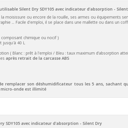
utilisable Silent Dry SDY105 avec indicateur d'absorption -
Silen
e la moisissure ou encore de la rouille, ses armes ou équipements sen
phie ... Facile d'emploi, il se place dans une mallette ou dans un coff
un composant chimique ou nocif )
t jusqu'à 40 L
ion ( Blanc : prêt à l'emploi / Bleu : taux maximum d’absorption attei
tes
après retrait de la carcasse ABS
de remplacer son déshumidificateur tous les 5 ans, sachant q
micro-onde est illimité
 Dry SDY105 avec indicateur d'absorption -
Silent Dry