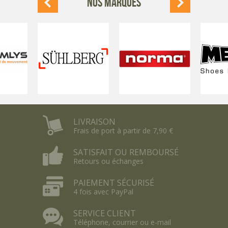
NOS MARQUES
LIVRAISON
Frais de port à partir de 7,90 €
SATISFAIT OU REMBOURSÉ
Retours ou échanges
PAIEMENT SÉCURISÉ
4 fois avec PayPal
SERVICE CLIENT
Téléphone, courrier ou e-mail