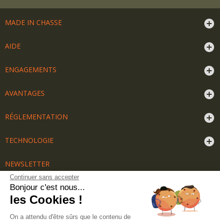
MADE IN CHASSE
AIDE
ENGAGEMENTS
AVANTAGES
RÉGLEMENTATION
TECHNOLOGIE
NEWSLETTER
Recevez nos offres exclusives
Continuer sans accepter
Bonjour c'est nous...
les Cookies !
Ok
On a attendu d'être sûrs que le contenu de