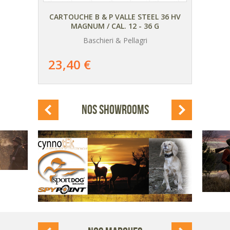
RE
CARTOUCHE B & P VALLE STEEL 36 HV
E
MAGNUM / CAL. 12 - 36 G
Baschieri & Pellagri
AJOUTER
AU PANIER
39
40%
23,40 €
66,0
DÉTAIL
DU PRODUIT
NOS SHOWROOMS