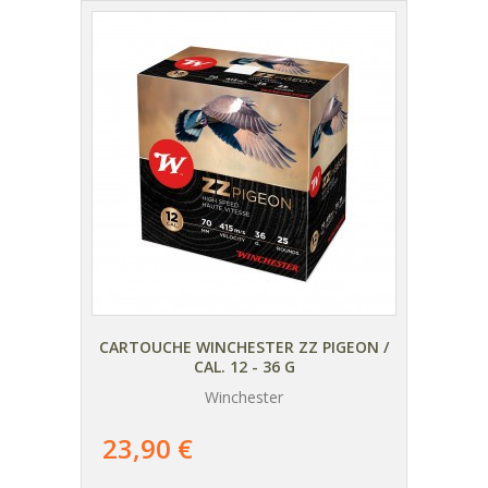
PER-
CARTOUCHE WINCHESTER ZZ PIGEON /
PAC
CAL. 12 - 36 G
Winchester
AJOUTER
AU PANIER
23,90 €
49